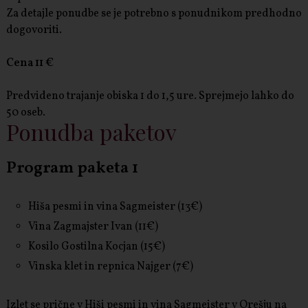
Za detajle ponudbe se je potrebno s ponudnikom predhodno
dogovoriti.
Cena 11 €
Predvideno trajanje obiska 1 do 1,5 ure. Sprejmejo lahko do
50 oseb.
Ponudba paketov
Program paketa 1
Hiša pesmi in vina Sagmeister (13€)
Vina Zagmajster Ivan (11€)
Kosilo Gostilna Kocjan (15€)
Vinska klet in repnica Najger (7€)
Izlet se prične v Hiši pesmi in vina Sagmeister v Orešju na