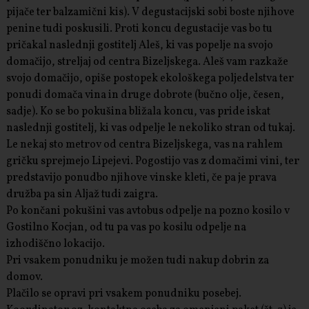
pijače ter balzamični kis). V degustacijski sobi boste njihove
penine tudi poskusili. Proti koncu degustacije vas bo tu
pričakal naslednji gostitelj Aleš, ki vas popelje na svojo
domačijo, streljaj od centra Bizeljskega. Aleš vam razkaže
svojo domačijo, opiše postopek ekološkega poljedelstva ter
ponudi domača vina in druge dobrote (bučno olje, česen,
sadje). Ko se bo pokušina bližala koncu, vas pride iskat
naslednji gostitelj, ki vas odpelje le nekoliko stran od tukaj.
Le nekaj sto metrov od centra Bizeljskega, vas na rahlem
gričku sprejmejo Lipejevi. Pogostijo vas z domačimi vini, ter
predstavijo ponudbo njihove vinske kleti, če pa je prava
družba pa sin Aljaž tudi zaigra.
Po končani pokušini vas avtobus odpelje na pozno kosilo v
Gostilno Kocjan, od tu pa vas po kosilu odpelje na
izhodiščno lokacijo.
Pri vsakem ponudniku je možen tudi nakup dobrin za
domov.
Plačilo se opravi pri vsakem ponudniku posebej.