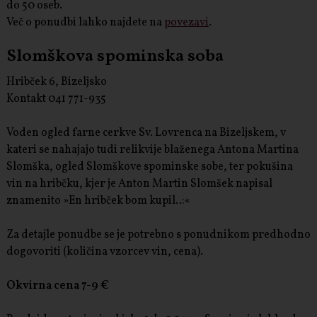
do 50 oseb.
Več o ponudbi lahko najdete na
povezavi
.
Slomškova spominska soba
Hribček 6, Bizeljsko
Kontakt 041 771-935
Voden ogled farne cerkve Sv. Lovrenca na Bizeljskem, v
kateri se nahajajo tudi relikvije blaženega Antona Martina
Slomška, ogled Slomškove spominske sobe, ter pokušina
vin na hribčku, kjer je Anton Martin Slomšek napisal
znamenito »En hribček bom kupil..:«
Za detajle ponudbe se je potrebno s ponudnikom predhodno
dogovoriti (količina vzorcev vin, cena).
Okvirna cena 7-9 €