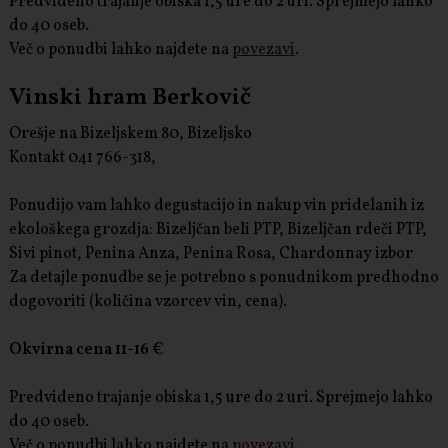
Predvideno trajanje obiska 1,5 ure do 2 uri. Sprejmejo lahko
do 40 oseb.
Več o ponudbi lahko najdete na
povezavi
.
Vinski hram Berkovič
Orešje na Bizeljskem 80, Bizeljsko
Kontakt 041 766-318,
Ponudijo vam lahko degustacijo in nakup vin pridelanih iz
ekološkega grozdja: Bizeljčan beli PTP, Bizeljčan rdeči PTP,
Sivi pinot, Penina Anza, Penina Rosa, Chardonnay izbor
Za detajle ponudbe se je potrebno s ponudnikom predhodno
dogovoriti (količina vzorcev vin, cena).
Okvirna cena 11-16 €
Predvideno trajanje obiska 1,5 ure do 2 uri. Sprejmejo lahko
do 40 oseb.
Več o ponudbi lahko najdete na
povezavi
.