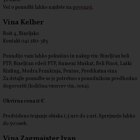
Več o ponudbi lahko najdete na
povezavi
.
Vina Kelher
Bošt 4, Bizeljsko
Kontakt 041 280-383
Ponudijo vam lahko pokušino in nakup vin: Bizeljčan beli
PTP, Bizeljčan rdeči PTP, Rumeni Muškat, Beli Pinot, Laški
Rizling, Modra Frankinja, Penine, Predikatna vina
Za detajle ponudbe se je potrebno s ponudnikom predhodno
dogovoriti (količina vzorcev vin, cena).
Okvirna cena 11 €
Predvideno trajanje obiska 1,5 ure do 2 uri. Sprejmejo lahko
do 50 oseb.
Vina Zagmajster Ivan