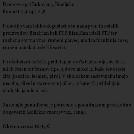
Drenovec pri Bukovju 3, Bizeljsko
Kontakt 031 245-238
Ponudijo vam lahko degustacijo in nakup vin in ostalih
proizvodov: Bizeljčan beli PTP, Bizeljčan rdeči PTP ter
različna sortna vina: rumeni plavec, modra frankinja rose,
rumeni muškat, rdeči kvartet.
Po ekoloških načelih pridelujejo 100% bučno olje, sveži in
mleti česen ter česnov čips, ajdovo moko in kašo ter ostala
žita (pšenico, ječmen, piro). V ekološkem sadovnjaku imajo
nešplje, slive in stare sorte jablan, iz katerih pridelujejo
ekološki jabolčni sok.
Za detajle ponudbe se je potrebno s ponudnikom predhodno
dogovoriti (količina vzorcev vin, cena).
Okvirna cena 10-13 €