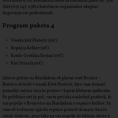
Koordinator oz. kontaktna oseba za omenjeni paket (št. 3) je
Aleš (031 245-238) s katerim se organizator skupine
dogovarja vse podrobnosti.
Program paketa 4
Vinska klet Pinterič (11€)
Repnica Kelher (9€)
Kosilo Gostilna Kocjan (15€)
Klet Prinela (11€)
Izlet se prične na Bizeljskem ob glavni cesti Brežice –
Bistrica ob Sotli v vinski Kleti Pinterič, kjer vam domači
ponudijo mirna vina in penine v lepem kletnem ambientu.
Po približno uri in pol, vas tu pričaka naslednji gostitelj, ki
vas popelje v Brezovico na Bizeljskem v repnico Kelher. Tu
vam ob vodenem ogledu repnice ponudi domača vina in
ostale dobrote, prav tako pa vas popelje do bližnje obore z