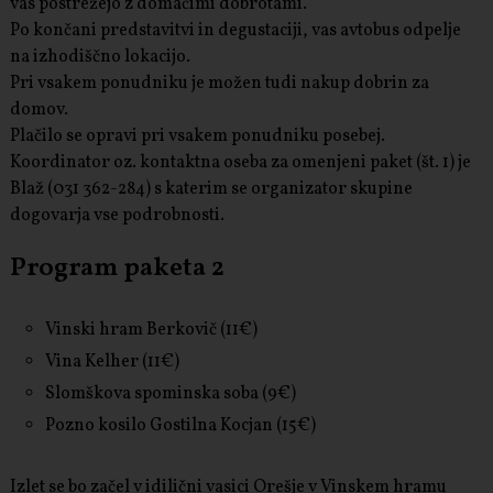
vas postrežejo z domačimi dobrotami.
Po končani predstavitvi in degustaciji, vas avtobus odpelje
na izhodiščno lokacijo.
Pri vsakem ponudniku je možen tudi nakup dobrin za
domov.
Plačilo se opravi pri vsakem ponudniku posebej.
Koordinator oz. kontaktna oseba za omenjeni paket (št. 1) je
Blaž (031 362-284) s katerim se organizator skupine
dogovarja vse podrobnosti.
Program paketa 2
Vinski hram Berkovič (11€)
Vina Kelher (11€)
Slomškova spominska soba (9€)
Pozno kosilo Gostilna Kocjan (15€)
Izlet se bo začel v idilični vasici Orešje v Vinskem hramu