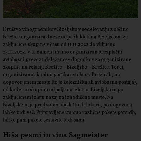
Društvo vinogradnikov Bizeljsko v sodelovanju z občino
Brežice organizira dneve odprtih kleti na Bizeljskem za
zaključene skupine v času od 11.11.2022 do vključno
25.11.2022. V ta namen imamo organiziran brezplačni
avtobusni prevoz udeležencev dogodkov za organizirane
skupine na relaciji Brežice – Bizeljsko – Brežice. Torej,
organizirano skupino počaka avtobus v Brežicah, na
dogovorjenem mestu (to je železniška ali avtobusna postaja),
od koder to skupino odpelje na izlet na Bizeljsko in po
zaključenem izletu nazaj na izhodiščno mesto. Na
Bizeljskem, je predviden obisk štirih lokacij, po dogovoru
lahko tudi več. Pripravljene imamo različne pakete ponudb,
lahko pa si pakete sestavite tudi sami.
Hiša pesmi in vina Sagmeister