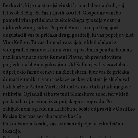
Berkovič, ki je najstarejši vinski hram daleč naokoli, saj
letos obeležuje že častitljivih 300 let. Gospodar vam bo
ponudil vina pridelana iz ekološkega grozdja v osrčju
njihovih vinogradov. Po približno uro in pol trajajoči
degustaciji vas tu pričaka drugi gostitelj, ki vas popelje v klet
Vina Kelher. Tu vas domači razvajajo v kleti obdani z
vinogradi z raznovrstnimi vini, s posebnim poudarkom na
različna vina iz sorte Rumeni Plavec, ob prečudovitem
pogledu na bližnjo pokrajino. Od Kelherjevih vas avtobus
odpelje do farne cerkve na Bizeljskem, kjer vas že pričaka
domači župnik in vam razkaže cerkev v kateri je služboval
tudi blaženi Anton Martin Slomšek in so tukaj tudi njegove
relikvije. Ogledali si boste tudi Slomškovo sobo, ter v kleti
poskusili rujna vina, iz župnijskega vinograda. Po
zaključenem ogledu na Hribčku se boste odpravili v Gostilno
Kocjan kjer vas že čaka pozno kosilo.
Po končanem kosilu, vas avtobus odpelje na izhodiščno
lokacijo.