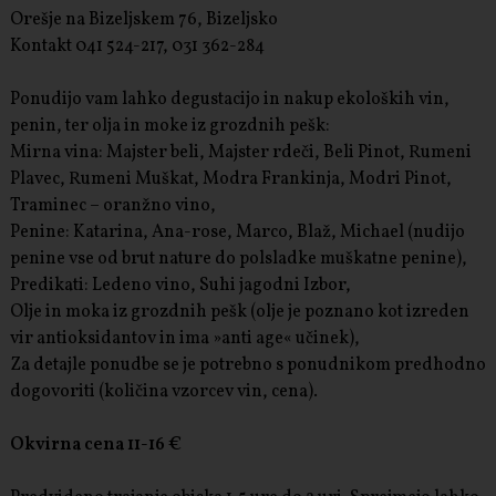
Orešje na Bizeljskem 76, Bizeljsko
Kontakt 041 524-217, 031 362-284
Ponudijo vam lahko degustacijo in nakup ekoloških vin,
penin, ter olja in moke iz grozdnih pešk:
Mirna vina: Majster beli, Majster rdeči, Beli Pinot, Rumeni
Plavec, Rumeni Muškat, Modra Frankinja, Modri Pinot,
Traminec – oranžno vino,
Penine: Katarina, Ana-rose, Marco, Blaž, Michael (nudijo
penine vse od brut nature do polsladke muškatne penine),
Predikati: Ledeno vino, Suhi jagodni Izbor,
Olje in moka iz grozdnih pešk (olje je poznano kot izreden
vir antioksidantov in ima »anti age« učinek),
Za detajle ponudbe se je potrebno s ponudnikom predhodno
dogovoriti (količina vzorcev vin, cena).
Okvirna cena 11-16 €