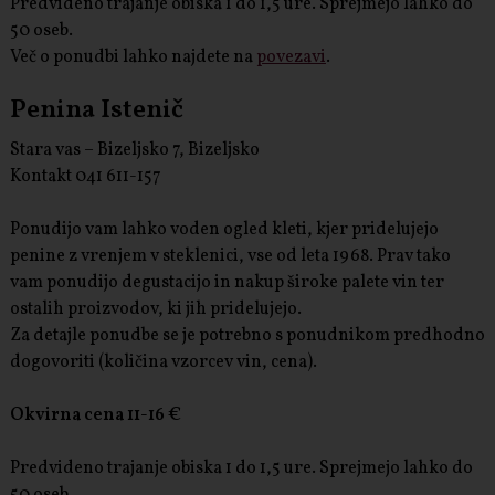
Predvideno trajanje obiska 1 do 1,5 ure. Sprejmejo lahko do
50 oseb.
Več o ponudbi lahko najdete na
povezavi
.
Penina Istenič
Stara vas – Bizeljsko 7, Bizeljsko
Kontakt 041 611-157
Ponudijo vam lahko voden ogled kleti, kjer pridelujejo
penine z vrenjem v steklenici, vse od leta 1968. Prav tako
vam ponudijo degustacijo in nakup široke palete vin ter
ostalih proizvodov, ki jih pridelujejo.
Za detajle ponudbe se je potrebno s ponudnikom predhodno
dogovoriti (količina vzorcev vin, cena).
Okvirna cena 11-16 €
Predvideno trajanje obiska 1 do 1,5 ure. Sprejmejo lahko do
50 oseb.