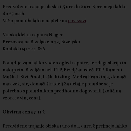
Predvideno trajanje obiska 1,5 ure do 2 uri. Sprejmejo lahko
do 25 oseb.
Več o ponudbi lahko najdete na
povezavi
.
Vinska klet in repnica Najger
Brezovica na Bizeljskem 32, Bizeljsko
Kontakt 041 204-876
Ponudijo vam lahko voden ogled repnice, ter degustacijo in
nakup vin: Bizeljčan beli PTP, Bizeljčan rdeči PTP, Rumeni
Muškat, Sivi Pinot, Laški Rizling, Modra Frankinja, domači
narezek, sir, domači štrudelj Za detajle ponudbe se je
potrebno s ponudnikom predhodno dogovoriti (količina
vzorcev vin, cena).
Okvirna cena 7-11 €
Predvideno trajanje obiska 1 uro do 1,5 ure. Sprejmejo lahko