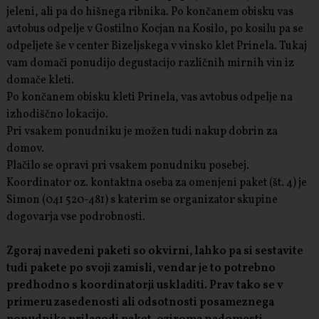
jeleni, ali pa do hišnega ribnika. Po končanem obisku vas
avtobus odpelje v Gostilno Kocjan na Kosilo, po kosilu pa se
odpeljete še v center Bizeljskega v vinsko klet Prinela. Tukaj
vam domači ponudijo degustacijo različnih mirnih vin iz
domače kleti.
Po končanem obisku kleti Prinela, vas avtobus odpelje na
izhodiščno lokacijo.
Pri vsakem ponudniku je možen tudi nakup dobrin za
domov.
Plačilo se opravi pri vsakem ponudniku posebej.
Koordinator oz. kontaktna oseba za omenjeni paket (št. 4) je
Simon (041 520-481) s katerim se organizator skupine
dogovarja vse podrobnosti.
Zgoraj navedeni paketi so okvirni, lahko pa si sestavite
tudi pakete po svoji zamisli, vendar je to potrebno
predhodno s koordinatorji uskladiti. Prav tako se v
primeru zasedenosti ali odsotnosti posameznega