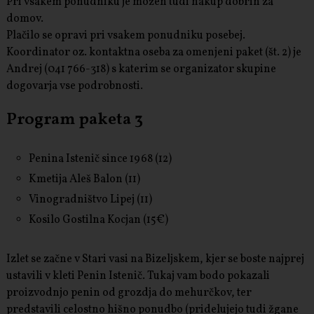
Pri vsakem ponudniku je možen tudi nakup dobrin za
domov.
Plačilo se opravi pri vsakem ponudniku posebej.
Koordinator oz. kontaktna oseba za omenjeni paket (št. 2) je
Andrej (041 766-318) s katerim se organizator skupine
dogovarja vse podrobnosti.
Program paketa 3
Penina Istenič since 1968 (12)
Kmetija Aleš Balon (11)
Vinogradništvo Lipej (11)
Kosilo Gostilna Kocjan (15€)
Izlet se začne v Stari vasi na Bizeljskem, kjer se boste najprej
ustavili v kleti Penin Istenič. Tukaj vam bodo pokazali
proizvodnjo penin od grozdja do mehurčkov, ter
predstavili celostno hišno ponudbo (pridelujejo tudi žgane