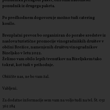
ponudnika prilagodi paket, oziroma nadomesti
ponudnik iz drugega paketa.
Po predhodnem dogovoru je možno tudi catering
kosilo.
Brezplačni prevoz bo organiziran do porabe sredstev iz
naslova turistične promocije vinogradniških društev v
občini Brežice, namenjenih društvu vinogradnikov
Bizeljsko v letu 2022.
Želimo vam obilo lepih trenutkov na Bizeljskem tako
tokrat, kot tudi v prihodnje.
Obiščite nas, ne bo vam žal.
Vabljeni.
Za dodatne informacije sem vam na voljo tudi na tel. Št. 031
362 284