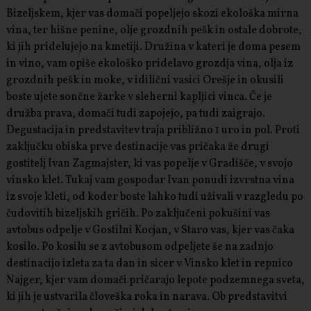
Bizeljskem, kjer vas domači popeljejo skozi ekološka mirna
vina, ter hišne penine, olje grozdnih pešk in ostale dobrote,
ki jih pridelujejo na kmetiji. Družina v kateri je doma pesem
in vino, vam opiše ekološko pridelavo grozdja vina, olja iz
grozdnih pešk in moke, v idilični vasici Orešje in okusili
boste ujete sončne žarke v sleherni kapljici vinca. Če je
družba prava, domači tudi zapojejo, pa tudi zaigrajo.
Degustacija in predstavitev traja približno 1 uro in pol. Proti
zaključku obiska prve destinacije vas pričaka že drugi
gostitelj Ivan Zagmajster, ki vas popelje v Gradišče, v svojo
vinsko klet. Tukaj vam gospodar Ivan ponudi izvrstna vina
iz svoje kleti, od koder boste lahko tudi uživali v razgledu po
čudovitih bizeljskih gričih. Po zaključeni pokušini vas
avtobus odpelje v Gostilni Kocjan, v Staro vas, kjer vas čaka
kosilo. Po kosilu se z avtobusom odpeljete še na zadnjo
destinacijo izleta za ta dan in sicer v Vinsko klet in repnico
Najger, kjer vam domači pričarajo lepote podzemnega sveta,
ki jih je ustvarila človeška roka in narava. Ob predstavitvi