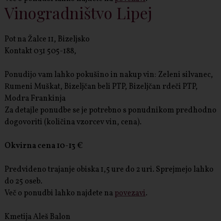
Vinogradništvo Lipej
Pot na Žalce 11, Bizeljsko
Kontakt 031 505-188,
Ponudijo vam lahko pokušino in nakup vin: Zeleni silvanec,
Rumeni Muškat, Bizeljčan beli PTP, Bizeljčan rdeči PTP,
Modra Frankinja
Za detajle ponudbe se je potrebno s ponudnikom predhodno
dogovoriti (količina vzorcev vin, cena).
Okvirna cena 10-13 €
Predvideno trajanje obiska 1,5 ure do 2 uri. Sprejmejo lahko
do 25 oseb.
Več o ponudbi lahko najdete na
povezavi
.
Kmetija Aleš Balon